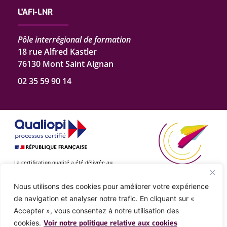
L'AFI-LNR
Pôle interrégional de formation
18 rue Alfred Kastler
76130 Mont Saint Aignan
02 35 59 90 14
La certification qualité a été délivrée au
titre des catégories d’actions suivantes :
– Actions de formation
– Actions de formation par
Nous utilisons des cookies pour améliorer votre expérience
apprentissage
de navigation et analyser notre trafic. En cliquant sur «
Accepter », vous consentez à notre utilisation des
–
Mentions légales
Politique de confidentialité
cookies.
Voir notre politique relative aux cookies