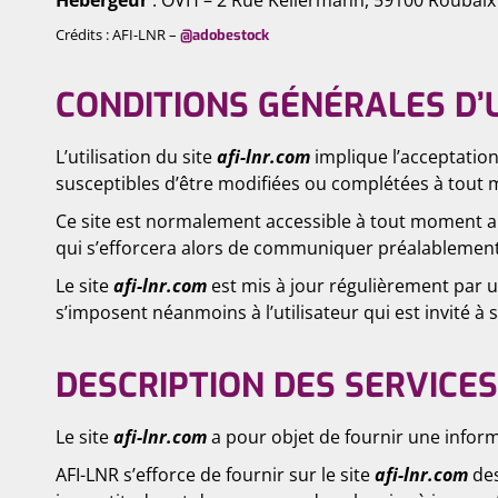
Hébergeur
: OVH – 2 Rue Kellermann, 59100 Roubaix
Crédits : AFI-LNR –
@adobestock
CONDITIONS GÉNÉRALES D’U
L’utilisation du site
afi-lnr.com
implique l’acceptation 
susceptibles d’être modifiées ou complétées à tout m
Ce site est normalement accessible à tout moment au
qui s’efforcera alors de communiquer préalablement a
Le site
afi-lnr.com
est mis à jour régulièrement par 
s’imposent néanmoins à l’utilisateur qui est invité à 
DESCRIPTION DES SERVICE
Le site
afi-lnr.com
a pour objet de fournir une inform
AFI-LNR s’efforce de fournir sur le site
afi-lnr.com
des