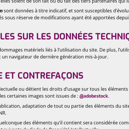
elles soient de son fait ou du fait des tiers partenaires qui 
om
sont données à titre indicatif, et sont susceptibles d’évolu
és sous réserve de modifications ayant été apportées depuis
LES SUR LES DONNÉES TECHNI
mages matériels liés à l’utilisation du site. De plus, l’utili
c un navigateur de dernière génération mis-à-jour.
E ET CONTREFAÇONS
lectuelle ou détient les droits d’usage sur tous les éléments
ules certaines images sont issues de :
.
@adobestock
lication, adaptation de tout ou partie des éléments du site,
LNR.
 quelconque des éléments qu’il contient sera considérée com