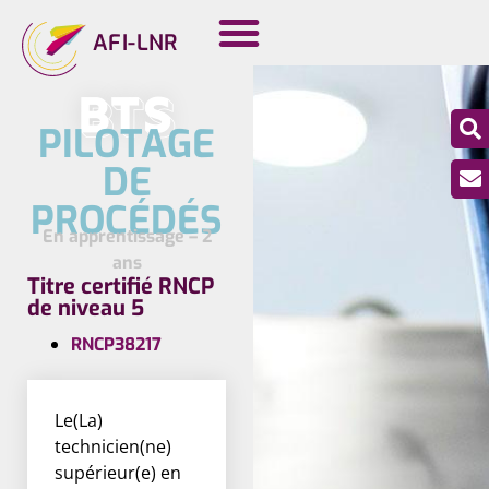
AFI-LNR
BTS
PILOTAGE
DE
PROCÉDÉS
En apprentissage – 2
ans
Titre certifié RNCP
de niveau 5
RNCP38217
Le(La)
technicien(ne)
supérieur(e) en